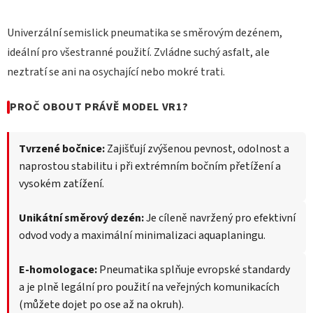
Univerzální semislick pneumatika se směrovým dezénem,
ideální pro všestranné použití. Zvládne suchý asfalt, ale
neztratí se ani na osychající nebo mokré trati.
PROČ OBOUT PRÁVĚ MODEL VR1?
Tvrzené bočnice:
Zajišťují zvýšenou pevnost, odolnost a
naprostou stabilitu i při extrémním bočním přetížení a
vysokém zatížení.
Unikátní směrový dezén:
Je cíleně navržený pro efektivní
odvod vody a maximální minimalizaci aquaplaningu.
E-homologace:
Pneumatika splňuje evropské standardy
a je plně legální pro použití na veřejných komunikacích
(můžete dojet po ose až na okruh).