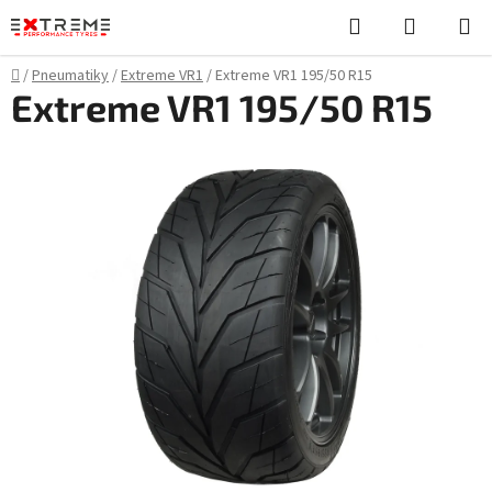
Přejít
Hledat
NÁKUPN
na
KOŠÍK
obsah
Domů
/
Pneumatiky
/
Extreme VR1
/
Extreme VR1 195/50 R15
Extreme VR1 195/50 R15