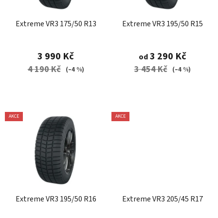
p
o
r
d
Extreme VR3 175/50 R13
Extreme VR3 195/50 R15
o
u
d
k
u
t
3 990 Kč
3 290 Kč
od
k
ů
4 190 Kč
3 454 Kč
(–4 %)
(–4 %)
t
ů
AKCE
AKCE
Extreme VR3 195/50 R16
Extreme VR3 205/45 R17