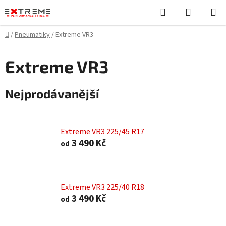
Přejít
Hledat
NÁKUPN
na
KOŠÍK
obsah
Domů
/
Pneumatiky
/
Extreme VR3
Extreme VR3
Nejprodávanější
Extreme VR3 225/45 R17
3 490 Kč
od
Extreme VR3 225/40 R18
3 490 Kč
od