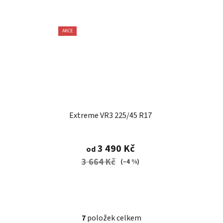
AKCE
Extreme VR3 225/45 R17
3 490 Kč
od
3 664 Kč
(–4 %)
7
položek celkem
O