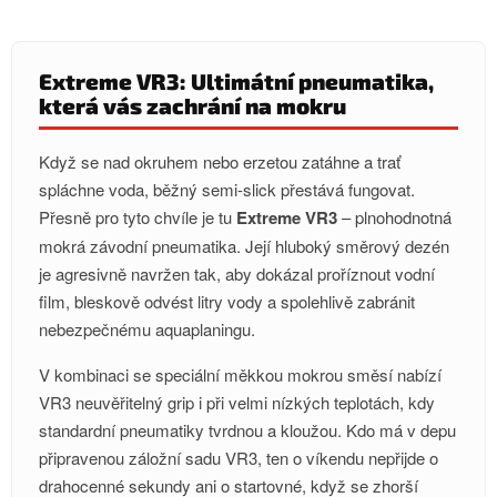
v
l
á
Extreme VR3: Ultimátní pneumatika,
d
která vás zachrání na mokru
a
c
Když se nad okruhem nebo erzetou zatáhne a trať
í
spláchne voda, běžný semi-slick přestává fungovat.
p
Přesně pro tyto chvíle je tu
Extreme VR3
– plnohodnotná
r
v
mokrá závodní pneumatika. Její hluboký směrový dezén
k
je agresivně navržen tak, aby dokázal proříznout vodní
y
film, bleskově odvést litry vody a spolehlivě zabránit
v
nebezpečnému aquaplaningu.
ý
p
V kombinaci se speciální měkkou mokrou směsí nabízí
i
VR3 neuvěřitelný grip i při velmi nízkých teplotách, kdy
s
standardní pneumatiky tvrdnou a kloužou. Kdo má v depu
u
připravenou záložní sadu VR3, ten o víkendu nepřijde o
drahocenné sekundy ani o startovné, když se zhorší