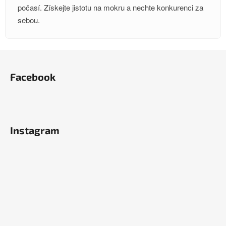
počasí. Získejte jistotu na mokru a nechte konkurenci za
sebou.
Z
á
Facebook
p
a
t
í
Instagram