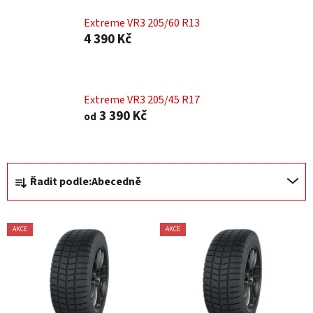
Extreme VR3 205/60 R13
4 390 Kč
Extreme VR3 205/45 R17
3 390 Kč
od
Ř
Řadit podle:
Abecedně
a
z
V
e
AKCE
AKCE
ý
n
p
í
i
p
s
r