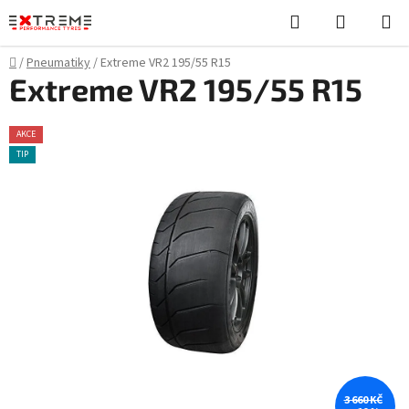
Přejít
Hledat
NÁKUPN
na
KOŠÍK
obsah
Domů
/
Pneumatiky
/
Extreme VR2 195/55 R15
Extreme VR2 195/55 R15
AKCE
TIP
3 660 KČ