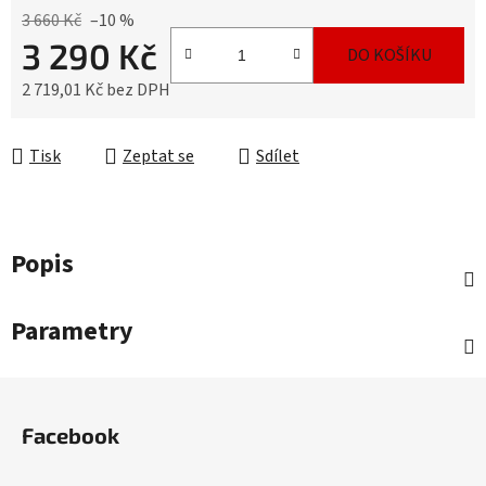
3 660 Kč
–10 %
3 290 Kč
DO KOŠÍKU
2 719,01 Kč bez DPH
Měrná cena:
Tisk
Zeptat se
Sdílet
Popis
Parametry
Z
á
Facebook
p
a