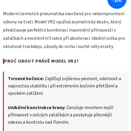
–10 %
Moderní semislick pneumatika navržená pro nekompromisní
výkony na trati. Model VR2 využívá asymetrický dezén, který
představuje perfektní kombinaci maximální přilnavosti v
zatáčkách a excelentní trakce při akceleraci. Ideální volba pro
okruhové trackdays, závody do vrchu i suché rally erzety.
PROČ OBOUT PRÁVĚ MODEL VR2?
Tvrzené bočnice:
Zajišťují zvýšenou pevnost, odolnost a
naprostou stabilitu i při extrémním bočním přetížení a
vysokém zatížení.
Unikátní konstrukce hrany:
Zaručuje mnohem lepší
přilnavost v ostrých zatáčkách a poskytuje přesnější
odezvu a kontrolu nad řízením.