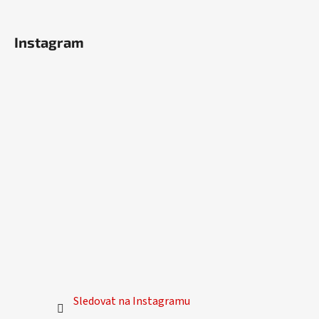
t
í
Instagram
Sledovat na Instagramu