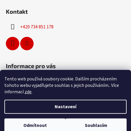
Kontakt
+420 734 851 178
Informace pro vás
Tento web používá soubory cookie. Dalším procházením
Obchodní podmínky
tohoto webu vyjadřujete souhlas s jejich používáním.. Více
Podmínky ochrany osobních údajů
informací
zde
.
Partneři
Nastavení
Vytvořil Shoptet
Odmítnout
Souhlasím
Copyright 2026
Extreme-tyres.cz
. Všechna práva