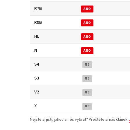
R7B
ANO
R9B
ANO
HL
ANO
N
ANO
S4
NE
S3
NE
V2
NE
X
NE
Nejste si jistí, jakou směs vybrat? Přečtěte si náš článek: