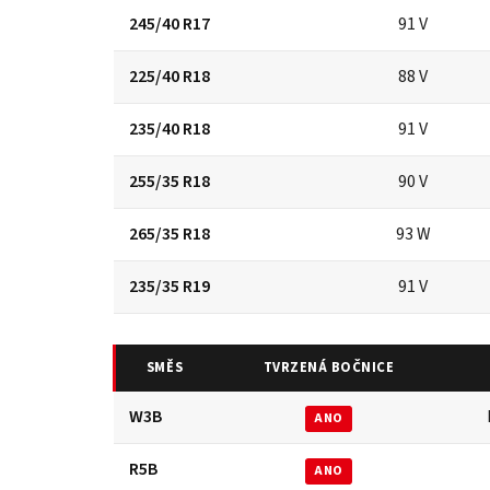
245/40 R17
91 V
225/40 R18
88 V
235/40 R18
91 V
255/35 R18
90 V
265/35 R18
93 W
235/35 R19
91 V
SMĚS
TVRZENÁ BOČNICE
W3B
ANO
R5B
ANO