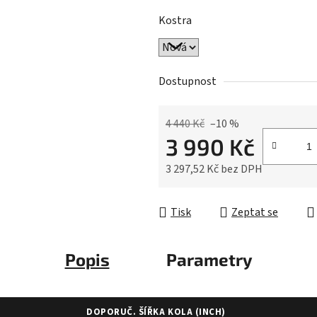
Kostra
Dostupnost
4 440 Kč
–10 %
3 990 Kč
3 297,52 Kč bez DPH
Měrná cena:
Tisk
Zeptat se
Popis
Parametry
DOPORUČ. ŠÍŘKA KOLA (INCH)