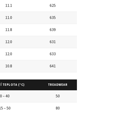
11.1
625
11.0
635
11.8
639
12.0
631
12.0
633
10.8
641
Í TEPLOTA (°C)
TREADWEAR
0 – 40
50
15 – 50
80