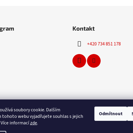
agram
Kontakt
+420 734 851 178
užívá soubory cookie. Dalším
Odmítnout
tohoto webu vyjadřujete souhlas s jejich
Sledovat na Instagramu
 Více informací
zde
.