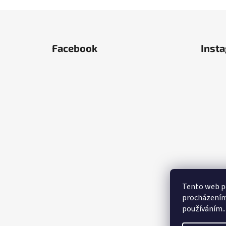
Z
á
Facebook
Inst
p
a
t
í
Tento web po
procházením 
používáním..