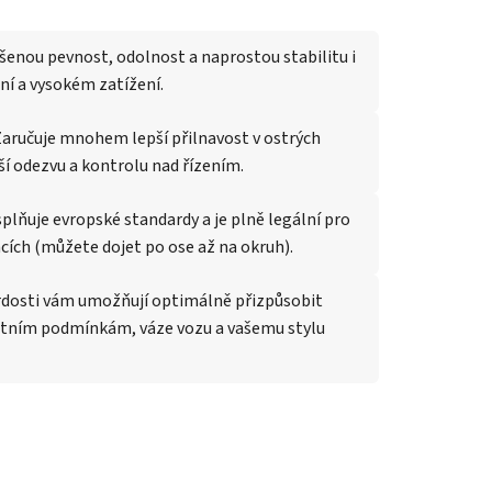
ýšenou pevnost, odolnost a naprostou stabilitu i
í a vysokém zatížení.
aručuje mnohem lepší přilnavost v ostrých
ší odezvu a kontrolu nad řízením.
lňuje evropské standardy a je plně legální pro
cích (můžete dojet po ose až na okruh).
dosti vám umožňují optimálně přizpůsobit
otním podmínkám, váze vozu a vašemu stylu