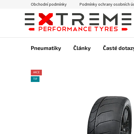
Přejít
Obchodní podmínky
Podmínky ochrany osobních ú
na
obsah
Pneumatiky
Články
Časté dotaz
AKCE
TIP