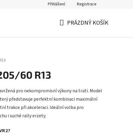
Přihlášení
Registrace
PRÁZDNÝ KOŠÍK
NÁKUPNÍ
KOŠÍK
R13
205/60 R13
avržená pro nekompromisní výkony na trati. Model
který představuje perfektní kombinaci maximální
ní trakce při akceleraci. Ideální volba pro
hu i suché rally erzety.
VR2?