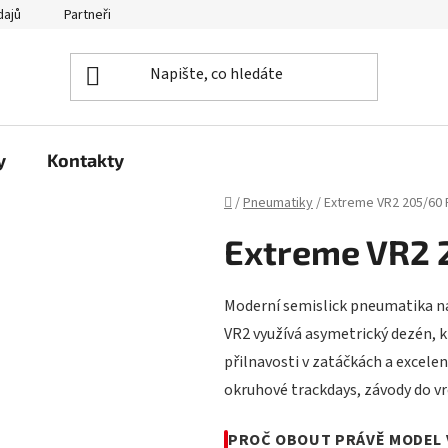
dajů
Partneři
y
Kontakty
Domů
/
Pneumatiky
/
Extreme VR2 205/60 
Extreme VR2 
Moderní semislick pneumatika n
VR2 využívá asymetrický dezén, 
přilnavosti v zatáčkách a excelent
okruhové trackdays, závody do vrc
PROČ OBOUT PRÁVĚ MODEL 