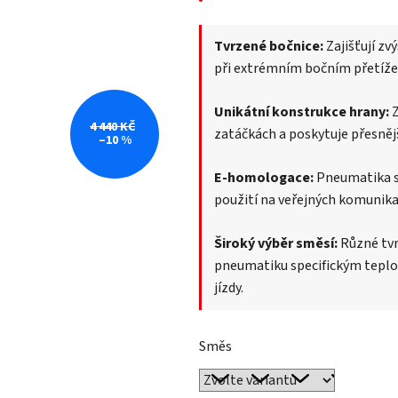
Tvrzené bočnice:
Zajišťují zv
při extrémním bočním přetížen
Unikátní konstrukce hrany:
Z
4 440 KČ
zatáčkách a poskytuje přesněj
–10 %
E-homologace:
Pneumatika sp
použití na veřejných komunika
Široký výběr směsí:
Různé tvr
pneumatiku specifickým tepl
jízdy.
Směs