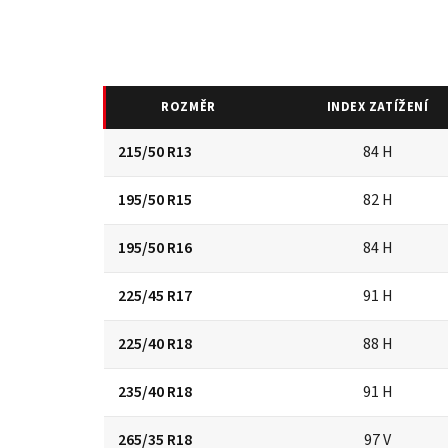
ROZMĚR
INDEX ZATÍŽENÍ
215/50 R13
84 H
195/50 R15
82 H
195/50 R16
84 H
225/45 R17
91 H
225/40 R18
88 H
235/40 R18
91 H
265/35 R18
97 V