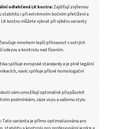
ální odlehčená LK kostra:
Zajišťují zvýšenou
 stabilitu i při extrémním bočním přetížení a
LK kostru můžete vybrat při výběru varianty
Zaručuje mnohem lepší přilnavost v ostrých
ší odezvu a kontrolu nad řízením.
ka splňuje evropské standardy a je plně legální
nikacích, navíc splňuje přísné homologační
dosti vám umožňují optimálně přizpůsobit
otním podmínkám, váze vozu a vašemu stylu
:
Tato varianta je přímo optimalizována pro
ip, stabilitu a kontrolu pro profesionální jezdce a