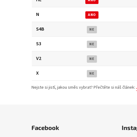
ANO
N
ANO
S4B
NE
S3
NE
V2
NE
X
NE
Nejste si jistí, jakou směs vybrat? Přečtěte si náš článek:
Z
á
Facebook
Inst
p