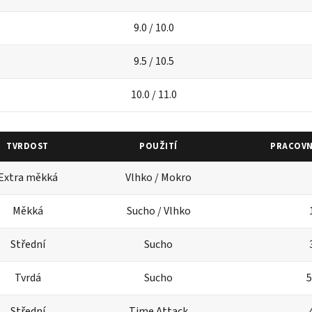
9.0 / 10.0
9.5 / 10.5
10.0 / 11.0
TVRDOST
POUŽITÍ
PRACOVN
Extra měkká
Vlhko / Mokro
Měkká
Sucho / Vlhko
Střední
Sucho
Tvrdá
Sucho
5
Střední
Time Attack