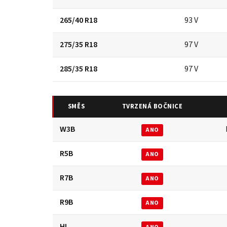
265/40 R18
93 V
275/35 R18
97 V
285/35 R18
97 V
SMĚS
TVRZENÁ BOČNICE
W3B
ANO
R5B
ANO
R7B
ANO
R9B
ANO
HL