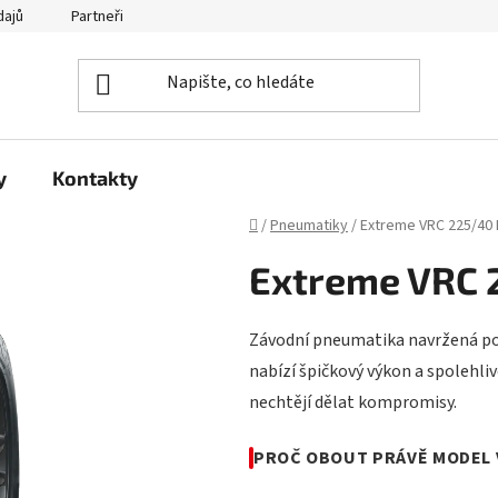
dajů
Partneři
y
Kontakty
Domů
/
Pneumatiky
/
Extreme VRC 225/40
Extreme VRC 
Závodní pneumatika navržená po
nabízí špičkový výkon a spolehliv
nechtějí dělat kompromisy.
PROČ OBOUT PRÁVĚ MODEL 