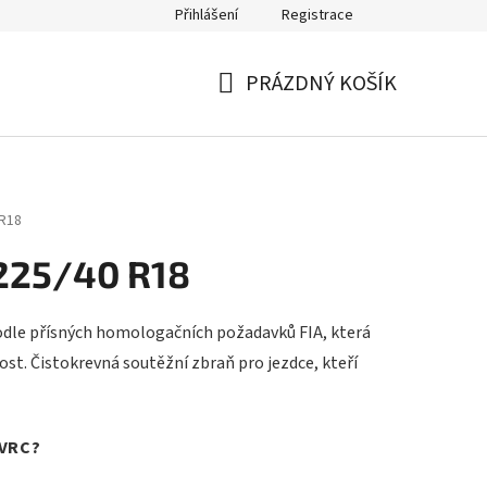
Přihlášení
Registrace
PRÁZDNÝ KOŠÍK
NÁKUPNÍ
KOŠÍK
 R18
225/40 R18
dle přísných homologačních požadavků FIA, která
ost. Čistokrevná soutěžní zbraň pro jezdce, kteří
VRC?