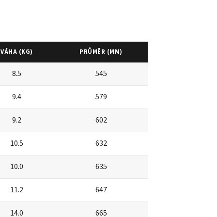
VÁHA (KG)
PRŮMĚR (MM)
8.5
545
9.4
579
9.2
602
10.5
632
10.0
635
11.2
647
14.0
665