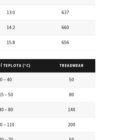
13.0
637
14.2
660
15.8
656
Í TEPLOTA (°C)
TREADWEAR
0 – 40
50
15 – 50
80
30 – 80
140
0 – 110
200
40 – 70
50