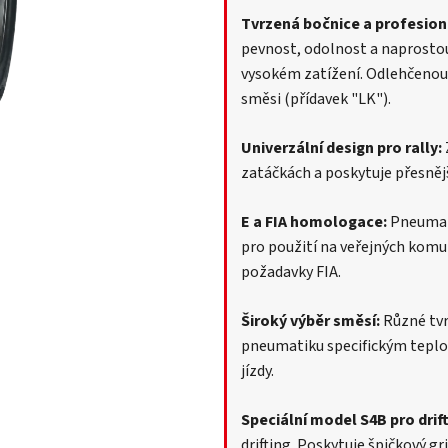
Tvrzená bočnice a profesion
pevnost, odolnost a naprostou
vysokém zatížení. Odlehčenou 
směsi (přídavek "LK").
Univerzální design pro rally:
zatáčkách a poskytuje přesněj
E a FIA homologace:
Pneumati
pro použití na veřejných komu
požadavky FIA.
Široký výběr směsí:
Různé tvr
pneumatiku specifickým tepl
jízdy.
Speciální model S4B pro drift
drifting. Poskytuje špičkový gr