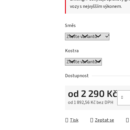
vozy s nejvyšším výkonem.
Směs
Kostra
Dostupnost
od
2 290 Kč
od
1 892,56 Kč
bez DPH
Měrná cena:
Tisk
Zeptat se