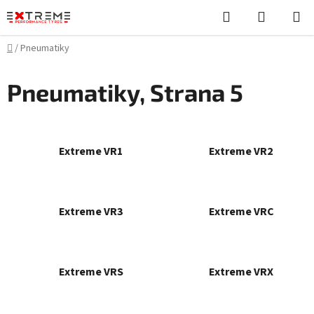
Přejít
Hledat
NÁKUPN
na
KOŠÍK
obsah
Domů
/
Pneumatiky
Pneumatiky
, Strana 5
Extreme VR1
Extreme VR2
Extreme VR3
Extreme VRC
Extreme VRS
Extreme VRX