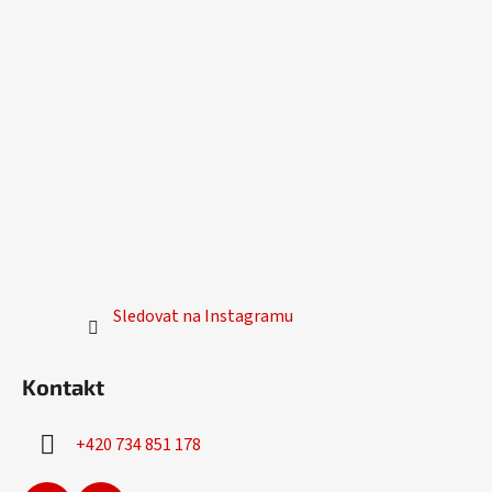
p
i
s
u
Sledovat na Instagramu
Kontakt
+420 734 851 178