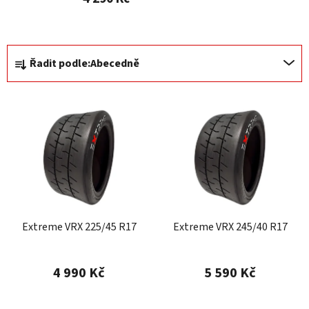
Ř
Řadit podle:
Abecedně
a
z
V
e
ý
n
p
í
i
p
s
r
p
o
r
d
Extreme VRX 225/45 R17
Extreme VRX 245/40 R17
o
u
d
k
u
t
4 990 Kč
5 590 Kč
k
ů
t